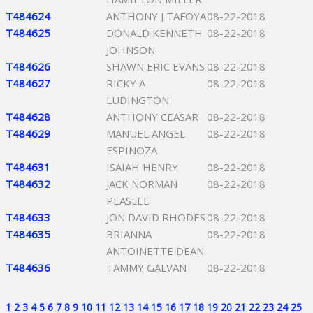
T484624
ANTHONY J TAFOYA
08-22-2018
T484625
DONALD KENNETH
08-22-2018
JOHNSON
T484626
SHAWN ERIC EVANS
08-22-2018
T484627
RICKY A
08-22-2018
LUDINGTON
T484628
ANTHONY CEASAR
08-22-2018
T484629
MANUEL ANGEL
08-22-2018
ESPINOZA
T484631
ISAIAH HENRY
08-22-2018
T484632
JACK NORMAN
08-22-2018
PEASLEE
T484633
JON DAVID RHODES
08-22-2018
T484635
BRIANNA
08-22-2018
ANTOINETTE DEAN
T484636
TAMMY GALVAN
08-22-2018
1
2
3
4
5
6
7
8
9
10
11
12
13
14
15
16
17
18
19
20
21
22
23
24
25