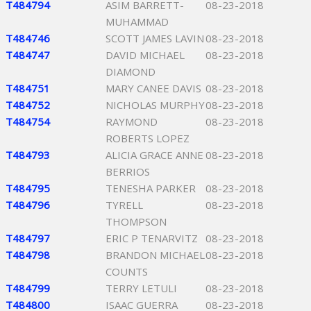
T484794
ASIM BARRETT-
08-23-2018
MUHAMMAD
T484746
SCOTT JAMES LAVIN
08-23-2018
T484747
DAVID MICHAEL
08-23-2018
DIAMOND
T484751
MARY CANEE DAVIS
08-23-2018
T484752
NICHOLAS MURPHY
08-23-2018
T484754
RAYMOND
08-23-2018
ROBERTS LOPEZ
T484793
ALICIA GRACE ANNE
08-23-2018
BERRIOS
T484795
TENESHA PARKER
08-23-2018
T484796
TYRELL
08-23-2018
THOMPSON
T484797
ERIC P TENARVITZ
08-23-2018
T484798
BRANDON MICHAEL
08-23-2018
COUNTS
T484799
TERRY LETULI
08-23-2018
T484800
ISAAC GUERRA
08-23-2018