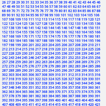
26
27
28
29
30
31
32
33
34
35
36
37
38
39
40
41
42
43
44
45
46
47
48
49
50
51
52
53
54
55
56
57
58
59
60
61
62
63
64
65
66
67
68
69
70
71
72
73
74
75
76
77
78
79
80
81
82
83
84
85
86
87
88
89
90
91
92
93
94
95
96
97
98
99
100
101
102
103
104
105
106
107
108
109
110
111
112
113
114
115
116
117
118
119
120
121
122
123
124
125
126
127
128
129
130
131
132
133
134
135
136
137
138
139
140
141
142
143
144
145
146
147
148
149
150
151
152
153
154
155
156
157
158
159
160
161
162
163
164
165
166
167
168
169
170
171
172
173
174
175
176
177
178
179
180
181
182
183
184
185
186
187
188
189
190
191
192
193
194
195
196
197
198
199
200
201
202
203
204
205
206
207
208
209
210
211
212
213
214
215
216
217
218
219
220
221
222
223
224
225
226
227
228
229
230
231
232
233
234
235
236
237
238
239
240
241
242
243
244
245
246
247
248
249
250
251
252
253
254
255
256
257
258
259
260
261
262
263
264
265
266
267
268
269
270
271
272
273
274
275
276
277
278
279
280
281
282
283
284
285
286
287
288
289
290
291
292
293
294
295
296
297
298
299
300
301
302
303
304
305
306
307
308
309
310
311
312
313
314
315
316
317
318
319
320
321
322
323
324
325
326
327
328
329
330
331
332
333
334
335
336
337
338
339
340
341
342
343
344
345
346
347
348
349
350
351
352
353
354
355
356
357
358
359
360
361
362
363
364
365
366
367
368
369
370
371
372
373
374
375
376
377
378
379
380
381
382
383
384
385
386
387
388
389
390
391
392
393
394
395
396
397
398
399
400
401
402
403
404
405
406
407
408
409
410
411
412
413
414
415
416
417
418
419
420
421