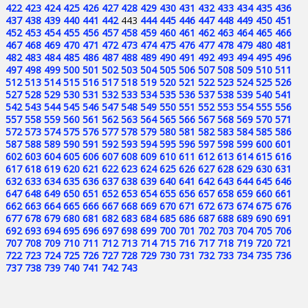
422
423
424
425
426
427
428
429
430
431
432
433
434
435
436
437
438
439
440
441
442
443
444
445
446
447
448
449
450
451
452
453
454
455
456
457
458
459
460
461
462
463
464
465
466
467
468
469
470
471
472
473
474
475
476
477
478
479
480
481
482
483
484
485
486
487
488
489
490
491
492
493
494
495
496
497
498
499
500
501
502
503
504
505
506
507
508
509
510
511
512
513
514
515
516
517
518
519
520
521
522
523
524
525
526
527
528
529
530
531
532
533
534
535
536
537
538
539
540
541
542
543
544
545
546
547
548
549
550
551
552
553
554
555
556
557
558
559
560
561
562
563
564
565
566
567
568
569
570
571
572
573
574
575
576
577
578
579
580
581
582
583
584
585
586
587
588
589
590
591
592
593
594
595
596
597
598
599
600
601
602
603
604
605
606
607
608
609
610
611
612
613
614
615
616
617
618
619
620
621
622
623
624
625
626
627
628
629
630
631
632
633
634
635
636
637
638
639
640
641
642
643
644
645
646
647
648
649
650
651
652
653
654
655
656
657
658
659
660
661
662
663
664
665
666
667
668
669
670
671
672
673
674
675
676
677
678
679
680
681
682
683
684
685
686
687
688
689
690
691
692
693
694
695
696
697
698
699
700
701
702
703
704
705
706
707
708
709
710
711
712
713
714
715
716
717
718
719
720
721
722
723
724
725
726
727
728
729
730
731
732
733
734
735
736
737
738
739
740
741
742
743