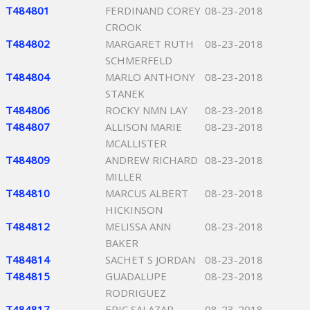
T484801
FERDINAND COREY
08-23-2018
CROOK
T484802
MARGARET RUTH
08-23-2018
SCHMERFELD
T484804
MARLO ANTHONY
08-23-2018
STANEK
T484806
ROCKY NMN LAY
08-23-2018
T484807
ALLISON MARIE
08-23-2018
MCALLISTER
T484809
ANDREW RICHARD
08-23-2018
MILLER
T484810
MARCUS ALBERT
08-23-2018
HICKINSON
T484812
MELISSA ANN
08-23-2018
BAKER
T484814
SACHET S JORDAN
08-23-2018
T484815
GUADALUPE
08-23-2018
RODRIGUEZ
T484817
ERIC SALAZAR
08-23-2018