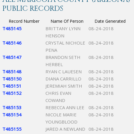
PUBLIC RECORDS
Record Number
Name Of Person
Date Generated
T485145
BRITTANY LYNN
08-24-2018
HENSON
T485146
CRYSTAL NICHOLE
08-24-2018
PENA
T485147
BRANDON SETH
08-24-2018
HERBEL
T485148
RYAN C LAUESEN
08-24-2018
T485150
DIANA CARRILLO
08-24-2018
T485151
JEREMIAH SMITH
08-24-2018
T485152
CHRIS EVAN
08-24-2018
COWAND
T485153
REBECCA ANN LEE
08-24-2018
T485154
NICOLE MARIE
08-24-2018
YOUNGBLOOD
T485155
JARED A NEWLAND
08-24-2018