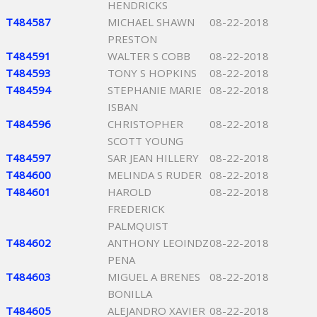
HENDRICKS
T484587
MICHAEL SHAWN
08-22-2018
PRESTON
T484591
WALTER S COBB
08-22-2018
T484593
TONY S HOPKINS
08-22-2018
T484594
STEPHANIE MARIE
08-22-2018
ISBAN
T484596
CHRISTOPHER
08-22-2018
SCOTT YOUNG
T484597
SAR JEAN HILLERY
08-22-2018
T484600
MELINDA S RUDER
08-22-2018
T484601
HAROLD
08-22-2018
FREDERICK
PALMQUIST
T484602
ANTHONY LEOINDZ
08-22-2018
PENA
T484603
MIGUEL A BRENES
08-22-2018
BONILLA
T484605
ALEJANDRO XAVIER
08-22-2018