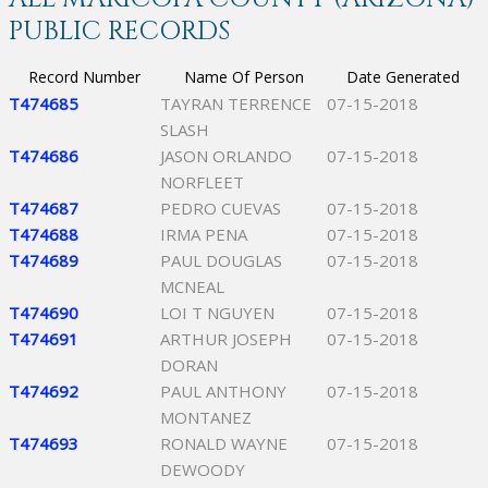
PUBLIC RECORDS
Record Number
Name Of Person
Date Generated
T474685
TAYRAN TERRENCE
07-15-2018
SLASH
T474686
JASON ORLANDO
07-15-2018
NORFLEET
T474687
PEDRO CUEVAS
07-15-2018
T474688
IRMA PENA
07-15-2018
T474689
PAUL DOUGLAS
07-15-2018
MCNEAL
T474690
LOI T NGUYEN
07-15-2018
T474691
ARTHUR JOSEPH
07-15-2018
DORAN
T474692
PAUL ANTHONY
07-15-2018
MONTANEZ
T474693
RONALD WAYNE
07-15-2018
DEWOODY