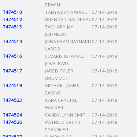
ERWIN
T474510
TANYA LYNN WADE
07-14-2018
T474512
BRENDA L BALDERAS
07-14-2018
T474513
ZACHARY JAY
07-14-2018
JOHNSON
T474514
JONATHAN RAYNARD
07-14-2018
LARGO
T474516
LEVARIS KHAYREE
07-14-2018
JOVALEWIS
T474517
JARED TYLER
07-14-2018
BRUMMETT
T474519
MICHAEL JAMES
07-14-2018
SAVINO
T474523
KARA CRYSTAL
07-14-2018
WALKER
T474524
CANDY LYNN SMITH
07-14-2018
T474526
PATRICK BRENT
07-14-2018
SPANGLER
T474527
DINONISIOS
07-14-2018